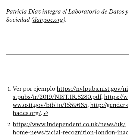
Patricia Díaz integra el Laboratorio de Datos y
Sociedad (
datysoc.org
)
.
Ver por ejemplo
https://nvlpubs.nist.gov/ni
stpubs/ir/2019/NIST.IR.8280.pdf
,
https://w
ww.osti.gov/biblio/1559665
,
http://genders
hades.org/
.
↩
https://www.independent.co.uk/news/uk/
home-news/facial-recognition-london-inac