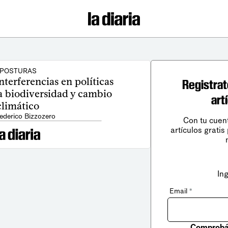
POSTURAS
terferencias en políticas
Registrat
a biodiversidad y cambio
art
climático
ederico Bizzozero
Con tu cuen
artículos gratis
In
Email
*
Comprobá 