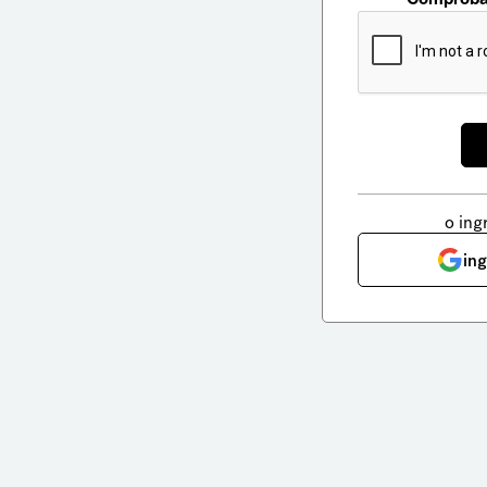
o ing
in