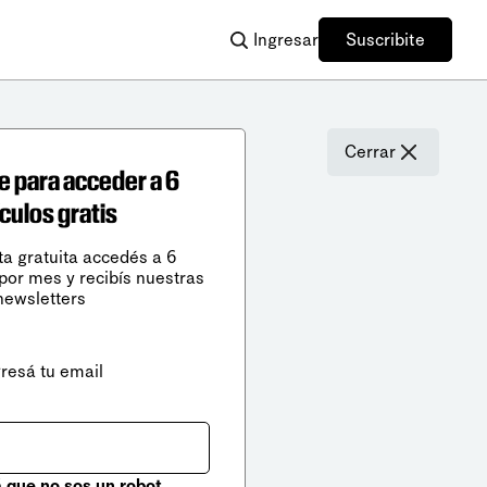
Ingresar
Suscribite
Cerrar
e para acceder a 6
ículos gratis
ta gratuita accedés a 6
 por mes y recibís nuestras
newsletters
gresá tu email
que no sos un robot