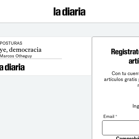
POSTURAS
e, democracia
Registrat
 Marcos Otheguy
art
Con tu cuen
artículos gratis
In
Email
*
Comprobá 