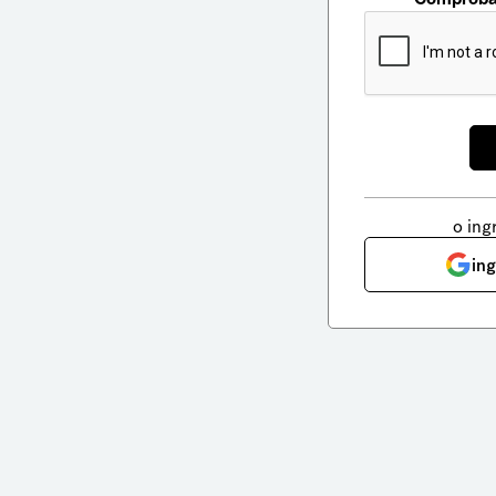
o ing
in