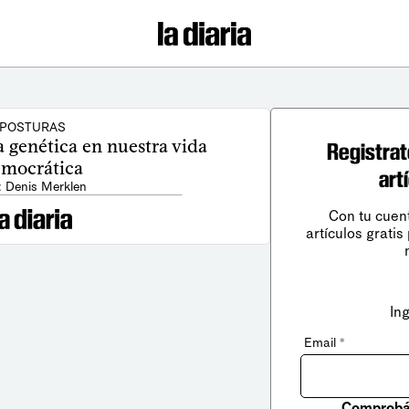
POSTURAS
la genética en nuestra vida
Registrat
mocrática
art
: Denis Merklen
Con tu cuen
artículos gratis
In
Email
*
Comprobá 