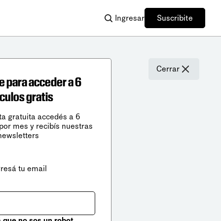
Ingresar
Suscribite
Cerrar
e para acceder a 6
ículos gratis
ta gratuita accedés a 6
 por mes y recibís nuestras
newsletters
gresá tu email
que no sos un robot