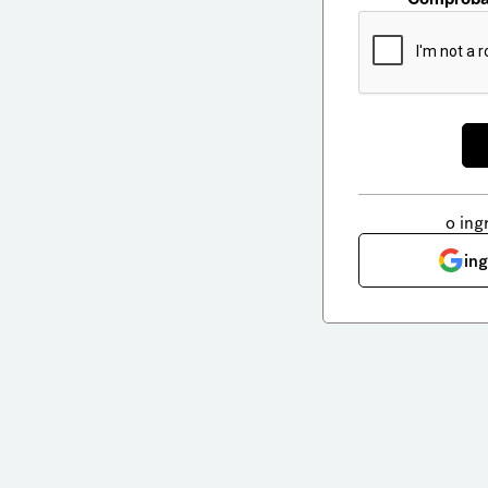
o ing
in