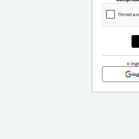
o ing
in