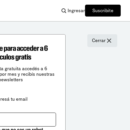
Ingresar
Suscribite
Cerrar
e para acceder a 6
ículos gratis
ta gratuita accedés a 6
 por mes y recibís nuestras
newsletters
gresá tu email
que no sos un robot