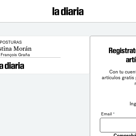
POSTURAS
stina Morán
Registrat
 François Graña
art
Con tu cuen
artículos gratis
In
Email
*
Comprobá 