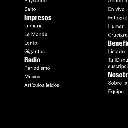
Paysandú
Apuntes
Salto
En vivo
Impresos
Fotograf
la diaria
Humor
Le Monde
Crucigr
Benefi
Lento
Gigantes
Listado
Radio
Tu ID (n
suscripc
Periodismo
Nosot
Música
Sobre la
Artículos leídos
Equipo