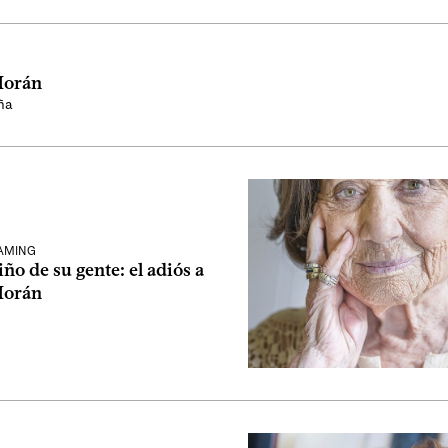
Morán
ña
EAMING
iño de su gente: el adiós a
Morán