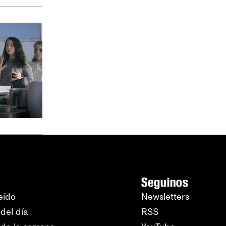
Seguinos
eído
Newsletters
del día
RSS