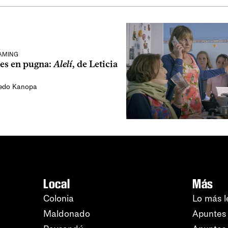
EAMING
les en pugna:
Alelí
, de Leticia
vedo Kanopa
Local
Más
Colonia
Lo más l
Maldonado
Apuntes 