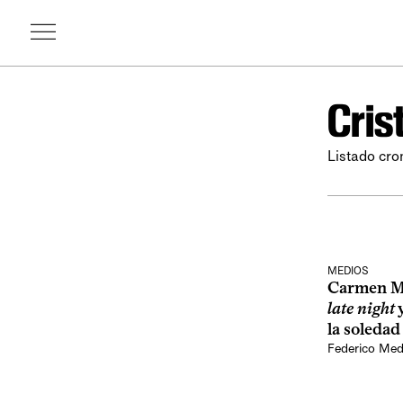
Cris
Listado cro
MEDIOS
Carmen Mo
late night
y
la soledad
Federico Med