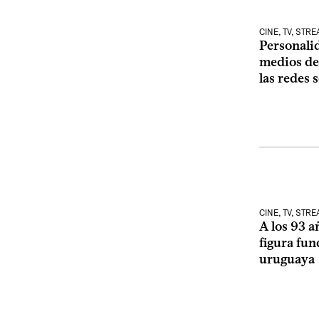
CINE, TV, STR
Personalid
medios de
las redes 
CINE, TV, STR
A los 93 a
figura fun
uruguaya