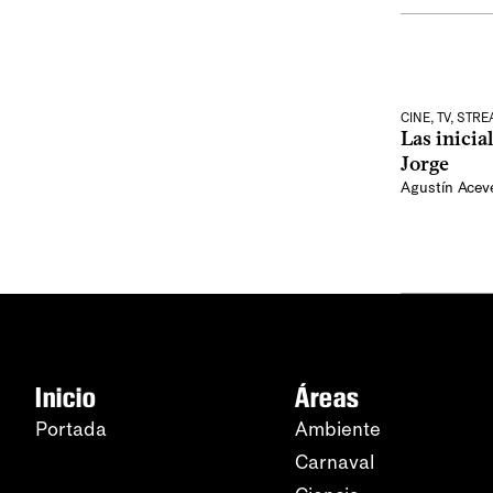
CINE, TV, STR
Las inicia
Jorge
Agustín Ace
Inicio
Áreas
Portada
Ambiente
Carnaval