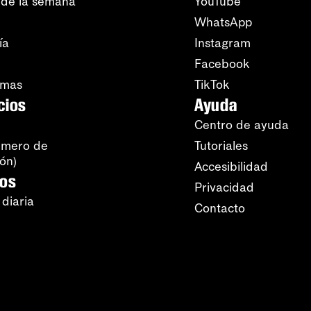
 de la semana
YouTube
WhatsApp
ía
Instagram
Facebook
amas
TikTok
cios
Ayuda
Centro de ayuda
úmero de
Tutoriales
ión)
Accesibilidad
ros
Privacidad
 diaria
Contacto