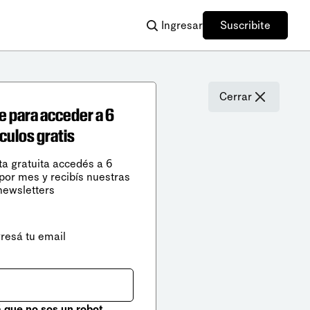
Ingresar
Suscribite
Cerrar
e para acceder a 6
ículos gratis
ta gratuita accedés a 6
 por mes y recibís nuestras
newsletters
gresá tu email
que no sos un robot