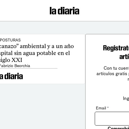
POSTURAS
canazo” ambiental y a un año
Registrat
apital sin agua potable en el
art
siglo XXI
Fabrizio Beorchia
Con tu cuen
artículos gratis
In
Email
*
Comprobá 