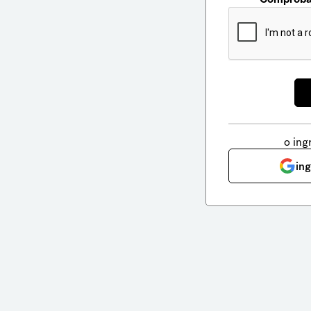
o ing
in