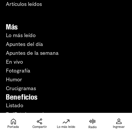
Artículos leídos
Más
Lo más leído
Apuntes del día
Apuntes de la semana
En vivo
Fotografía
Humor
Crucigramas
Beneficios
Listado
Tu ID (número de
suscripción)
Portada
Compartir
Lo más leído
Ingresar
Nosotros
Radio