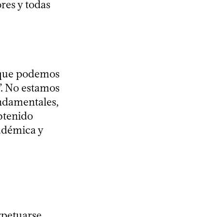
ores y todas
r que podemos
”. No estamos
undamentales,
obtenido
cadémica y
rpetuarse,