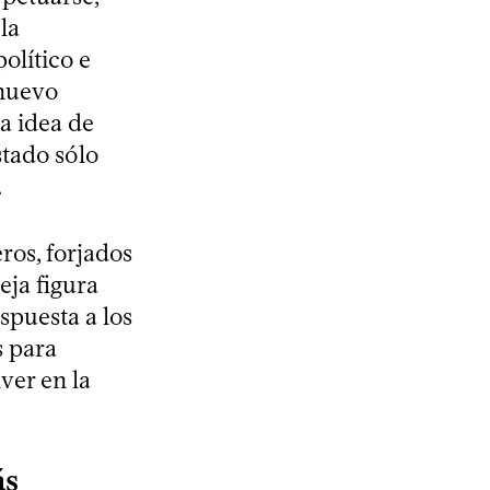
la
político e
 nuevo
a idea de
stado sólo
.
ros, forjados
eja figura
espuesta a los
s para
ver en la
ás