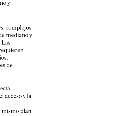
no y
es, complejos,
 de mediano y
. Las
 requieren
os,
res de
 está
l acceso y la
l mismo plan