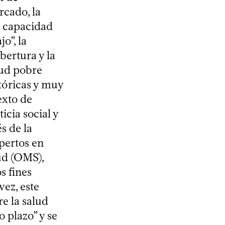
rcado, la
a capacidad
o”, la
bertura y la
lud pobre
stóricas y muy
exto de
icia social y
s de la
pertos en
ud (OMS),
s fines
vez, este
e la salud
 plazo” y se