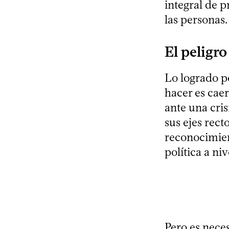
integral de p
las personas.
El peligro
Lo logrado p
hacer es caer
ante una cris
sus ejes rect
reconocimien
política a ni
Pero es neces