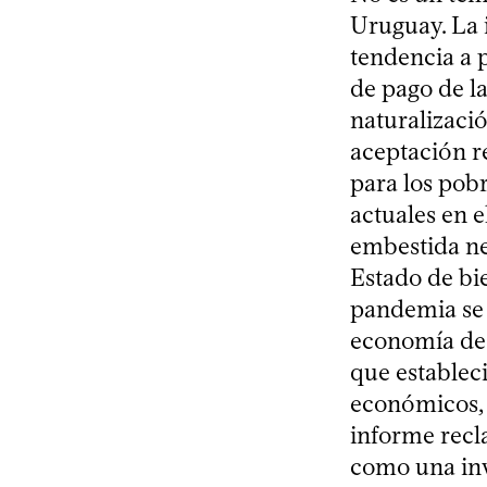
Uruguay. La 
tendencia a p
de pago de las
naturalizaci
aceptación r
para los pobr
actuales en 
embestida neo
Estado de bi
pandemia se 
economía de 
que estableci
económicos, s
informe recl
como una inve