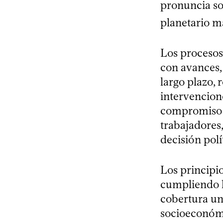
pronuncia so
planetario má
Los procesos 
con avances,
largo plazo,
intervencione
compromiso e
trabajadores,
decisión polí
Los principio
cumpliendo l
cobertura un
socioeconómi