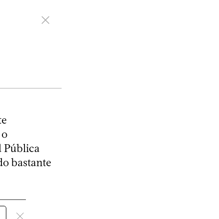
te
 o
d Pública
do bastante