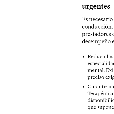
urgentes
Es necesario
conducción, 
prestadores 
desempeño ec
Reducir los
especialida
mental. Exi
preciso exi
Garantizar 
Terapéutico
disponibili
que supone