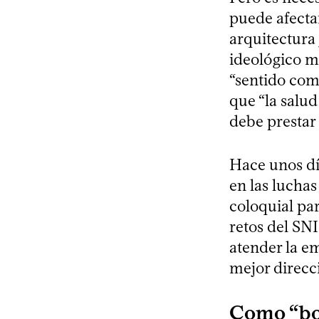
puede afectar
arquitectura j
ideológico m
“sentido com
que “la salud
debe prestar 
Hace unos dí
en las luchas
coloquial par
retos del SN
atender la em
mejor direcci
Como “bo