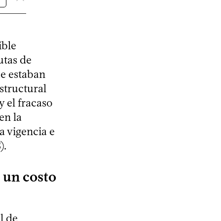
ible
utas de
ue estaban
structural
y el fracaso
en la
a vigencia e
).
 un costo
l de