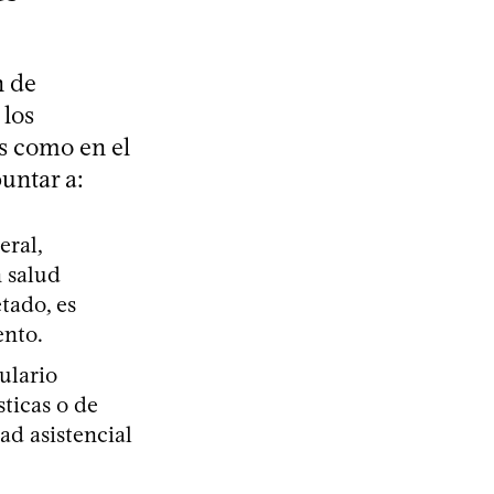
n de
 los
s como en el
untar a:
eral,
 salud
tado, es
ento.
ulario
sticas o de
ad asistencial