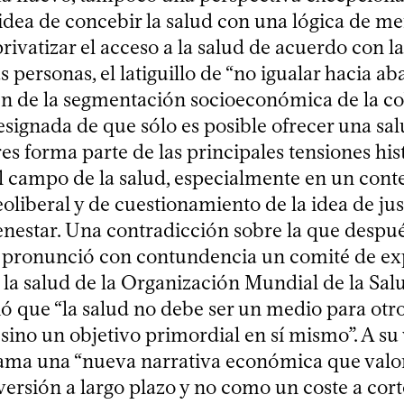
idea de concebir la salud con una lógica de me
rivatizar el acceso a la salud de acuerdo con l
 personas, el latiguillo de “no igualar hacia abaj
ón de la segmentación socioeconómica de la co
esignada de que sólo es posible ofrecer una sa
es forma parte de las principales tensiones hi
el campo de la salud, especialmente en un cont
liberal y de cuestionamiento de la idea de just
enestar. Una contradicción sobre la que despué
pronunció con contundencia un comité de ex
la salud de la Organización Mundial de la Sal
ó que “la salud no debe ser un medio para otro
ino un objetivo primordial en sí mismo”. A su 
ama una “nueva narrativa económica que valor
rsión a largo plazo y no como un coste a corto