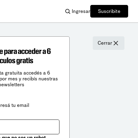
Ingresar
Suscribite
Cerrar
e para acceder a 6
ículos gratis
ta gratuita accedés a 6
 por mes y recibís nuestras
newsletters
gresá tu email
que no sos un robot