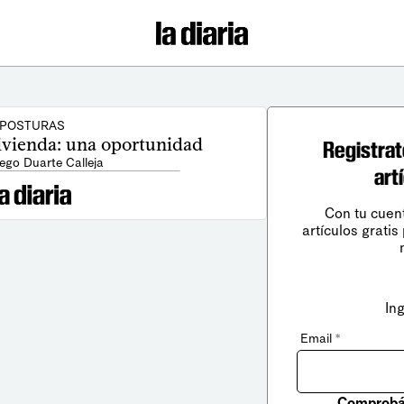
POSTURAS
vivienda: una oportunidad
Registrat
iego Duarte Calleja
art
Con tu cuen
artículos gratis
In
Email
*
Comprobá 