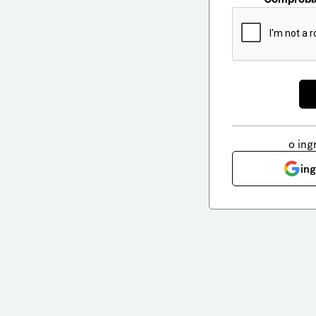
o ing
in