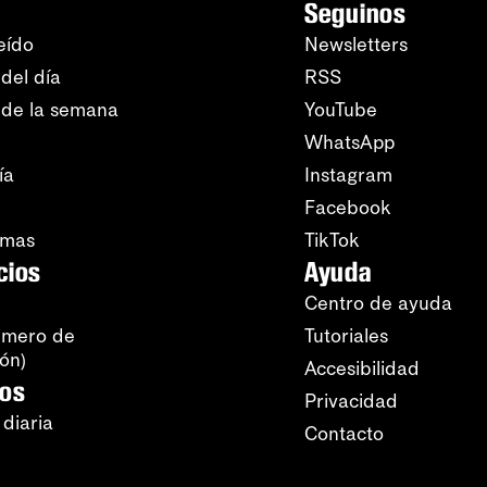
Seguinos
eído
Newsletters
del día
RSS
 de la semana
YouTube
WhatsApp
ía
Instagram
Facebook
amas
TikTok
cios
Ayuda
Centro de ayuda
úmero de
Tutoriales
ión)
Accesibilidad
ros
Privacidad
 diaria
Contacto