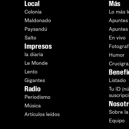
Local
Más
Colonia
Lo más l
Maldonado
Apuntes 
Paysandú
Apuntes
Salto
En vivo
Impresos
Fotograf
la diaria
Humor
Le Monde
Crucigr
Benefi
Lento
Gigantes
Listado
Radio
Tu ID (n
suscripc
Periodismo
Nosot
Música
Sobre la
Artículos leídos
Equipo