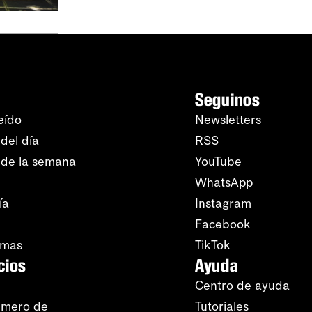
Seguinos
eído
Newsletters
del día
RSS
 de la semana
YouTube
WhatsApp
ía
Instagram
Facebook
amas
TikTok
cios
Ayuda
Centro de ayuda
úmero de
Tutoriales