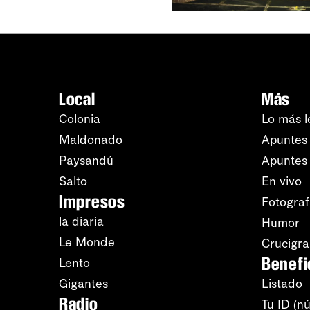
Local
Más
Colonia
Lo más l
Maldonado
Apuntes 
Paysandú
Apuntes
Salto
En vivo
Impresos
Fotograf
la diaria
Humor
Le Monde
Crucigr
Benefi
Lento
Gigantes
Listado
Radio
Tu ID (n