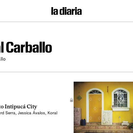
l Carballo
llo
o Intipucá City
rd Serra
,
Jessica Ávalos
,
Koral