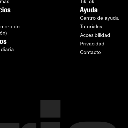
amas
TikTok
cios
Ayuda
Centro de ayuda
úmero de
Tutoriales
ión)
Accesibilidad
ros
Privacidad
 diaria
Contacto