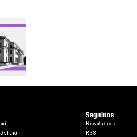
Seguinos
eído
Newsletters
del día
RSS