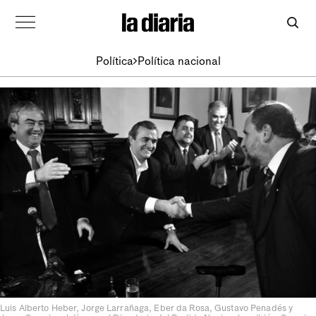
Política
Política nacional
Luis Alberto Heber, Jorge Larrañaga, Eber da Rosa, Gustavo Penadés y