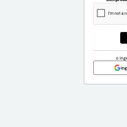
o ing
in