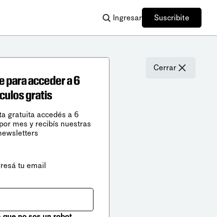
Ingresar
Suscribite
Cerrar
e para acceder a 6
ículos gratis
ta gratuita accedés a 6
 por mes y recibís nuestras
newsletters
gresá tu email
que no sos un robot