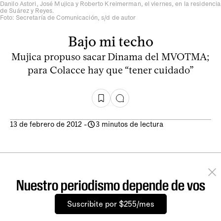
Danilo Astori, José Mujica y Roberto Kreimerman, el viernes, en la residencia
de Suárez y Reyes.
Foto: Secretaría de Comunicación, s/d de autor
Bajo mi techo
Mujica propuso sacar Dinama del MVOTMA;
para Colacce hay que “tener cuidado”
13 de febrero de 2012
-
3 minutos de lectura
Nuestro periodismo depende de vos
Suscribite por $255/mes