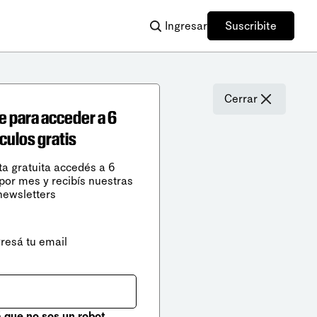
Ingresar
Suscribite
Cerrar
e para acceder a 6
ículos gratis
ta gratuita accedés a 6
 por mes y recibís nuestras
newsletters
gresá tu email
que no sos un robot