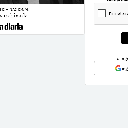
TICA NACIONAL
sarchivada
o ing
in