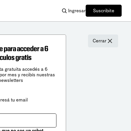
Ingresar
Suscribite
Cerrar
e para acceder a 6
ículos gratis
ta gratuita accedés a 6
 por mes y recibís nuestras
newsletters
gresá tu email
que no sos un robot