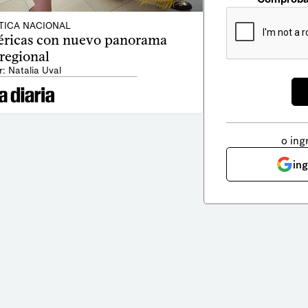
TICA NACIONAL
ricas con nuevo panorama
regional
r: Natalia Uval
o ing
in