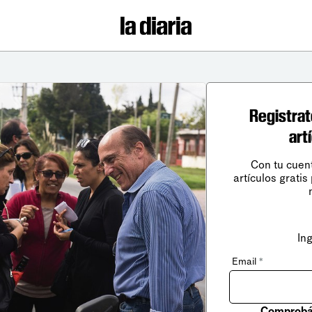
Registrat
art
Con tu cuen
artículos gratis
In
Email
*
Comprobá 