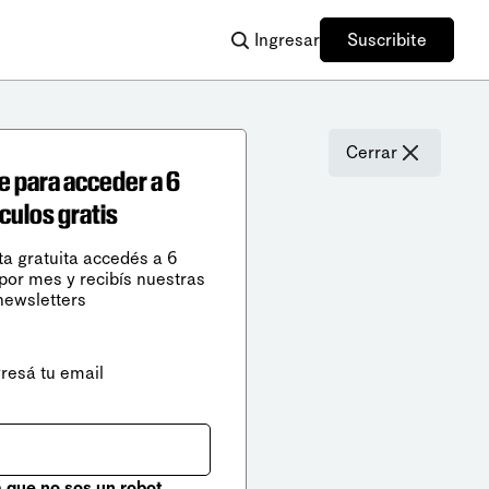
Ingresar
Suscribite
Cerrar
e para acceder a 6
ículos gratis
ta gratuita accedés a 6
 por mes y recibís nuestras
newsletters
gresá tu email
que no sos un robot