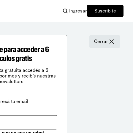
Ingresar
Suscribite
Cerrar
e para acceder a 6
ículos gratis
ta gratuita accedés a 6
 por mes y recibís nuestras
newsletters
gresá tu email
que no sos un robot