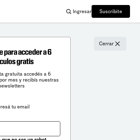
Ingresar
Suscribite
Cerrar
e para acceder a 6
ículos gratis
ta gratuita accedés a 6
 por mes y recibís nuestras
newsletters
gresá tu email
que no sos un robot