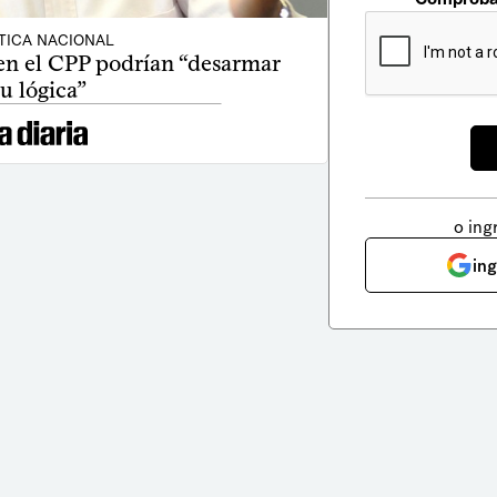
TICA NACIONAL
en el CPP podrían “desarmar
su lógica”
o ing
in