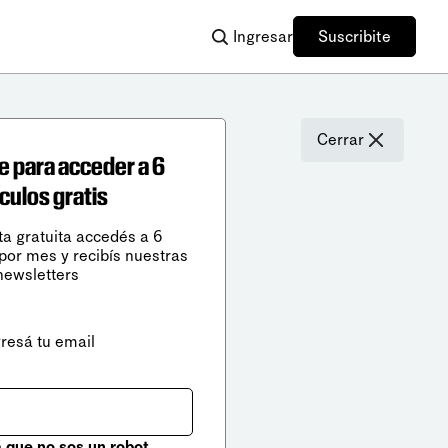
Ingresar
Suscribite
Cerrar
e para acceder a 6
ículos gratis
ta gratuita accedés a 6
 por mes y recibís nuestras
newsletters
gresá tu email
que no sos un robot