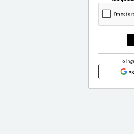
o ing
in