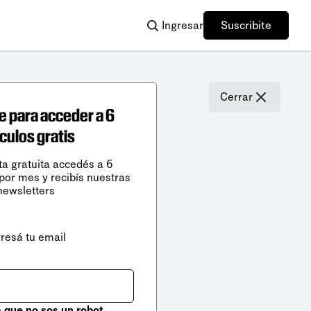
Ingresar
Suscribite
Cerrar
e para acceder a 6
ículos gratis
ta gratuita accedés a 6
 por mes y recibís nuestras
newsletters
gresá tu email
que no sos un robot