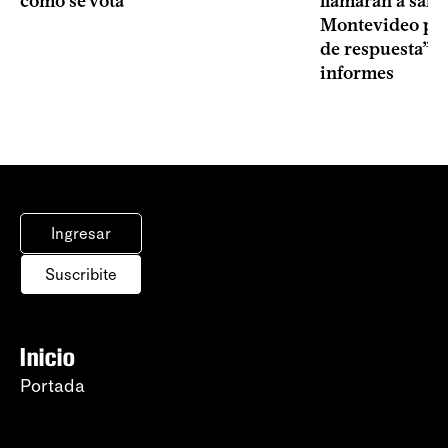
cómo se vota
llamarán a sala 
Montevideo por 
de respuesta” a
informes
Ingresar
Suscribite
Inicio
Portada