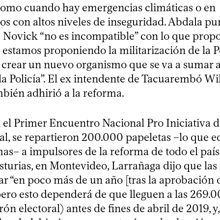
 como cuando hay emergencias climáticas o en
s con altos niveles de inseguridad. Abdala pu
e Novick “no es incompatible” con lo que prop
estamos proponiendo la militarización de la Po
rear un nuevo organismo que se va a sumar a
la Policía”. El ex intendente de Tacuarembó Wi
bién adhirió a la reforma.
n el Primer Encuentro Nacional Pro Iniciativa
al, se repartieron 200.000 papeletas –lo que e
s– a impulsores de la reforma de todo el país.
sturias, en Montevideo, Larrañaga dijo que las
ar “en poco más de un año [tras la aprobación 
 pero esto dependerá de que lleguen a las 269.
ón electoral) antes de fines de abril de 2019, y