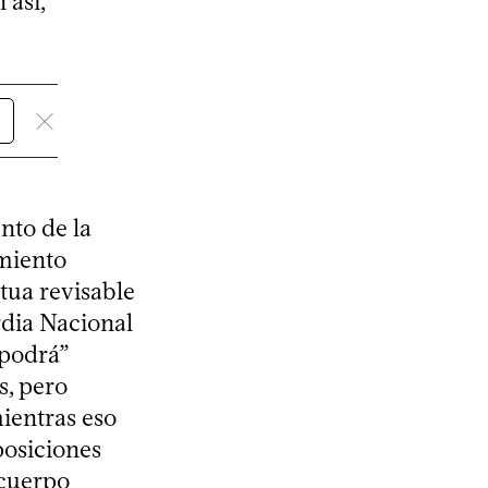
 así,
nto de la
imiento
etua revisable
rdia Nacional
“podrá”
s, pero
ientras eso
posiciones
l cuerpo