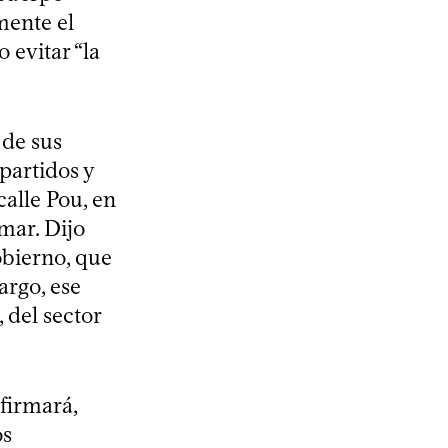
mente el
 evitar “la
 de sus
partidos y
calle Pou, en
mar. Dijo
obierno, que
argo, ese
 del sector
firmará,
os