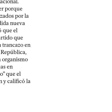
acional.
er porque
izados por la
dida nueva
ó que el
artido que
n trancazo en
a República,
un organismo
cas en
o” que el
y calificó la