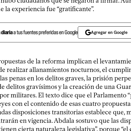
hubo ciudadanos que se negaron a firmar. Aun
 la experiencia fue “gratificante”.
a diaria
a tus fuentes preferidas en Google
Agregar en Google
ropuestas de la reforma implican el levantamie
de realizar allanamientos nocturnos, el cumpl
as penas en los delitos graves, la prisión perp
de delitos gravísimos y la creación de una Gua
or militares. El texto dice que el Parlamento 
eyes con el contenido de esas cuatro propuesta
das disposiciones transitorias establece que, m
trarán en vigencia. Abdala sostuvo que las dis
“tienen cierta naturaleza legislativa”, porque “e