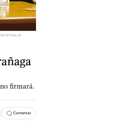
de firmas, el
rañaga
 no firmará.
Comentar