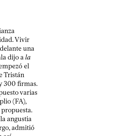
lianza
dad. Vivir
 adelante una
la dijo a
la
 empezó el
e Tristán
y 300 firmas.
puesto varias
lio (FA),
 propuesta.
la angustia
rgo, admitió