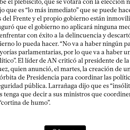
e el plebiscito, que se votará con la elección n
jo que es “lo más inmediato” que se puede hac
 del Frente y el propio gobierno están inmovil
Auguró que el gobierno no aplicará ninguna me
nfrentar con éxito a la delincuencia y descart
erno lo pueda hacer. “No va a haber ningún p
yorías parlamentarias, por lo que va a haber u
lítico”. El líder de AN criticó al presidente de l
ez, quien anunció, el martes, la creación de 
 órbita de Presidencia para coordinar las políti
guridad pública. Larrañaga dijo que es “insólit
s tenga que decir a sus ministros que coordinen 
 “cortina de humo”.