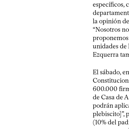
específicos,
departamento
la opinión d
“Nosotros no 
proponemos c
unidades de 
Ezquerra tam
El sábado, e
Constitucion
600.000 firma
de Casa de A
podrán aplic
plebiscito]”,
(10% del padr