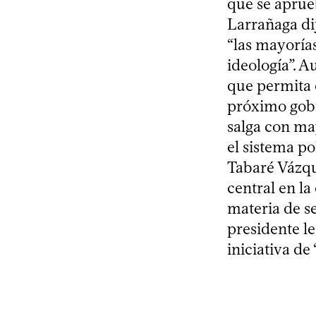
que se aprueb
Larrañaga di
“las mayorías
ideología”. 
que permita e
próximo gobi
salga con ma
el sistema po
Tabaré Vázqu
central en la
materia de se
presidente le
iniciativa de