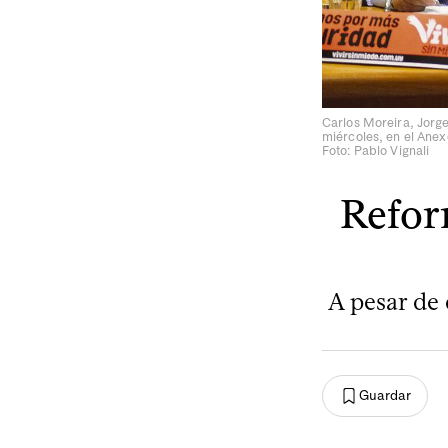
Carlos Moreira, Jorge
miércoles, en el Anex
Foto: Pablo Vignali
Refor
A pesar de 
Guardar