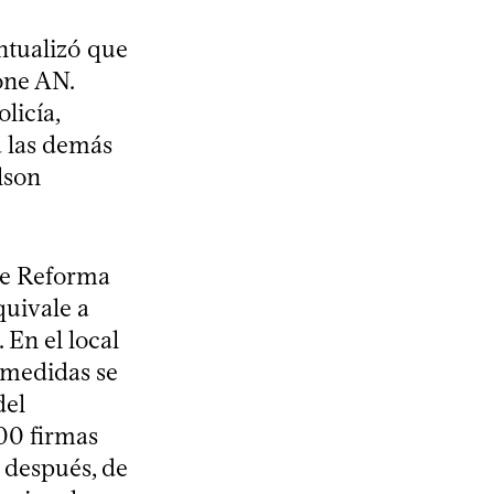
ntualizó que
one AN.
licía,
 las demás
lson
 de Reforma
quivale a
 En el local
 medidas se
del
000 firmas
, después, de