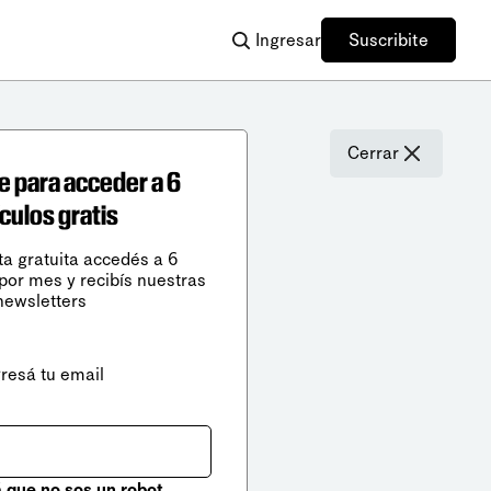
Ingresar
Suscribite
Cerrar
e para acceder a 6
ículos gratis
ta gratuita accedés a 6
 por mes y recibís nuestras
newsletters
gresá tu email
que no sos un robot