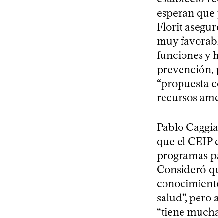
esperan que 
Florit asegu
muy favorabl
funciones y 
prevención, 
“propuesta co
recursos amer
Pablo Caggian
que el CEIP e
programas pa
Consideró que
conocimiento
salud”, pero 
“tiene mucha