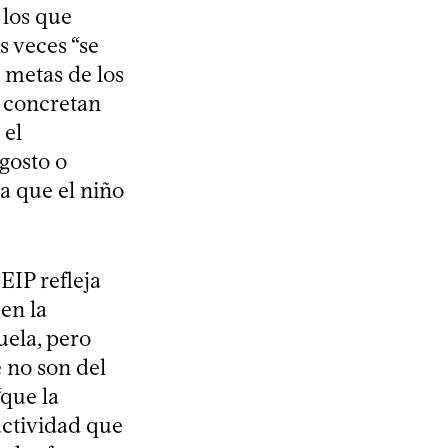
 los que
s veces “se
s metas de los
e concretan
 el
agosto o
a que el niño
EIP refleja
en la
uela, pero
e no son del
“que la
actividad que