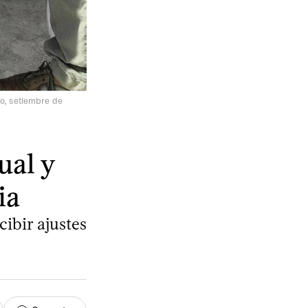
vo, setiembre de
ual y
ia
ibir ajustes