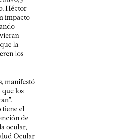
o. Héctor
un impacto
tando
uvieran
 que la
eren los
s, manifestó
 que los
an”.
 tiene el
ención de
la ocular,
Salud Ocular