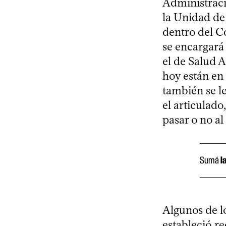
Administraci
la Unidad de
dentro del C
se encargará 
el de Salud 
hoy están en 
también se l
el articulado
pasar o no al
Sumá
l
Algunos de l
estableció re