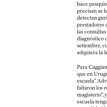
hace pesquis
precisan se l
detectan guri
prestadores d
las consultas
diagnóstico q
setiembre, c
adquiera la l
Para Caggian
que en Urugu
escuela”. Adv
faltaron los 
magisterio”, 
escuela teng