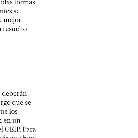
todas formas,
ntes se
la mejor
n resuelto
e deberán
argo que se
ue los
n en un
el CEIP. Para