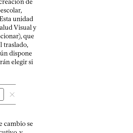
creación de
escolar,
 Esta unidad
alud Visual y
cionar), que
 traslado,
egún dispone
án elegir si
e cambio se
utivo, y