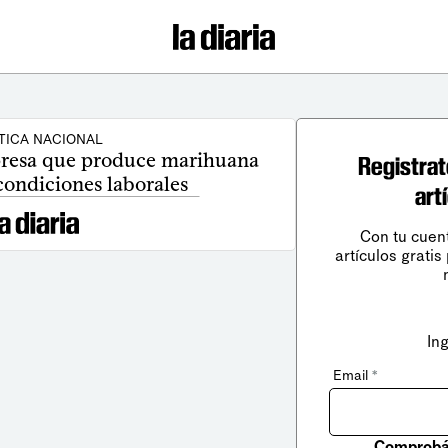
TICA NACIONAL
presa que produce marihuana
Registrat
condiciones laborales
art
Con tu cuen
artículos gratis
In
Email
*
Comprobá 