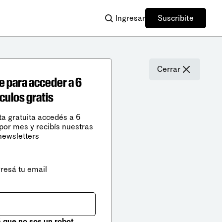
Ingresar
Suscribite
Cerrar
e para acceder a 6
ículos gratis
ta gratuita accedés a 6
 por mes y recibís nuestras
newsletters
gresá tu email
que no sos un robot