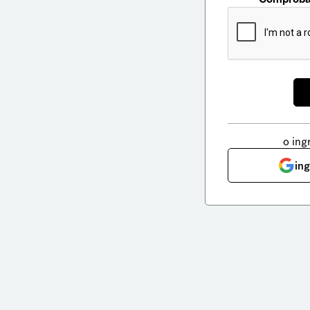
o ing
in