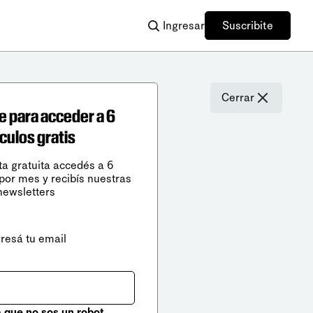
Ingresar
Suscribite
Cerrar
e para acceder a 6
ículos gratis
ta gratuita accedés a 6
 por mes y recibís nuestras
newsletters
gresá tu email
que no sos un robot