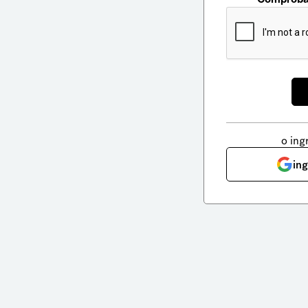
o ing
in