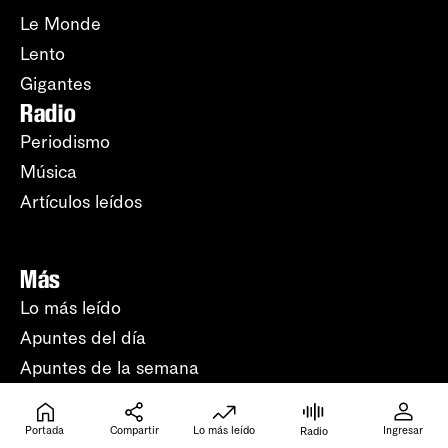
Le Monde
Lento
Gigantes
Radio
Periodismo
Música
Artículos leídos
Más
Lo más leído
Apuntes del día
Apuntes de la semana
En vivo
Fotografía
Portada
Compartir
Lo más leído
Ingresar
Radio