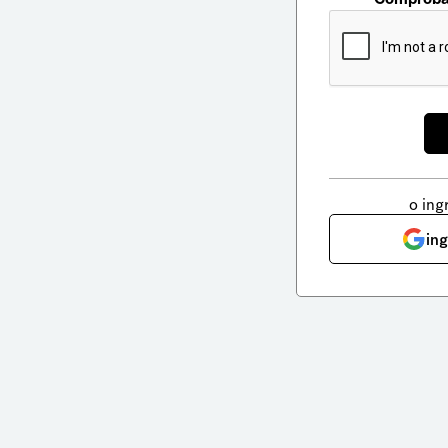
o ing
in