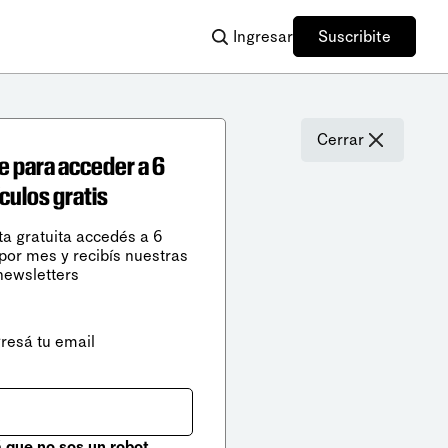
Ingresar
Suscribite
Cerrar
e para acceder a 6
ículos gratis
ta gratuita accedés a 6
 por mes y recibís nuestras
newsletters
gresá tu email
que no sos un robot