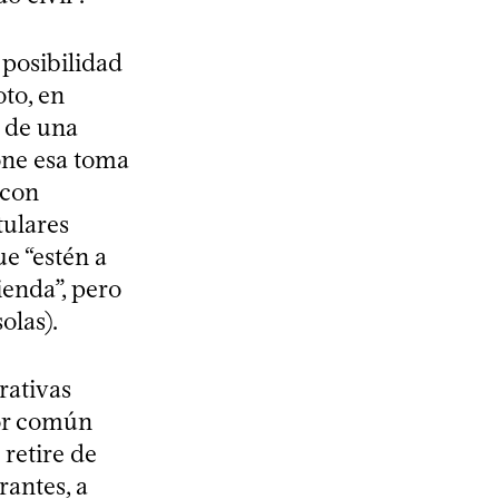
 posibilidad
oto, en
n de una
one esa toma
 con
tulares
ue “estén a
ienda”, pero
olas).
rativas
por común
retire de
rantes, a