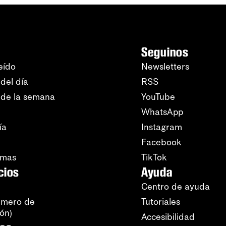
Seguinos
eído
Newsletters
del día
RSS
 de la semana
YouTube
WhatsApp
ía
Instagram
Facebook
amas
TikTok
cios
Ayuda
Centro de ayuda
úmero de
Tutoriales
ión)
Accesibilidad