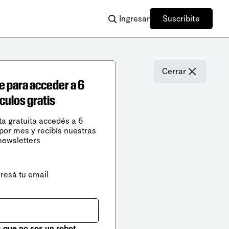
Ingresar
Suscribite
Cerrar
e para acceder a 6
ículos gratis
ta gratuita accedés a 6
 por mes y recibís nuestras
newsletters
gresá tu email
que no sos un robot