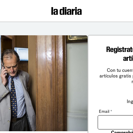
Registrat
art
Con tu cuen
artículos gratis
In
Email
*
Comprobá 