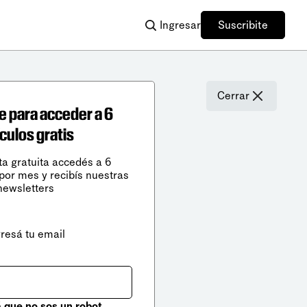
Ingresar
Suscribite
Cerrar
e para acceder a 6
ículos gratis
ta gratuita accedés a 6
 por mes y recibís nuestras
newsletters
gresá tu email
que no sos un robot