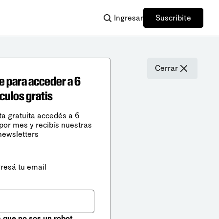
Ingresar
Suscribite
Cerrar
e para acceder a 6
ículos gratis
ta gratuita accedés a 6
 por mes y recibís nuestras
newsletters
gresá tu email
que no sos un robot