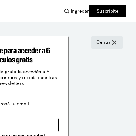
Ingresar
Suscribite
Cerrar
e para acceder a 6
ículos gratis
ta gratuita accedés a 6
 por mes y recibís nuestras
newsletters
gresá tu email
que no sos un robot