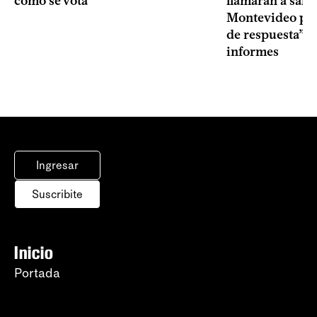
cómo se vota
llamarán a sala 
Montevideo por 
de respuesta” a
informes
Ingresar
Suscribite
Inicio
Portada