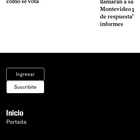
cómo se vota
llamarán a sala 
Montevideo por 
de respuesta” a
informes
Ingresar
Suscribite
Inicio
Portada