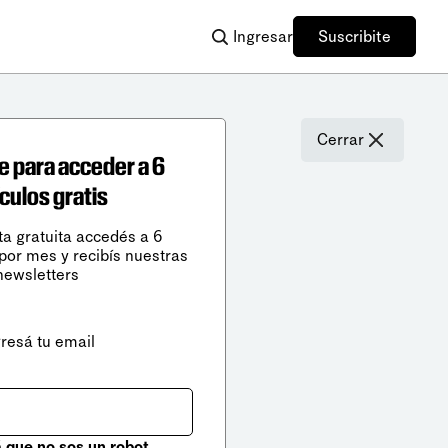
Ingresar
Suscribite
Cerrar
e para acceder a 6
ículos gratis
ta gratuita accedés a 6
 por mes y recibís nuestras
newsletters
gresá tu email
que no sos un robot