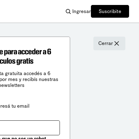
Ingresar
Suscribite
Cerrar
e para acceder a 6
ículos gratis
ta gratuita accedés a 6
 por mes y recibís nuestras
newsletters
gresá tu email
que no sos un robot