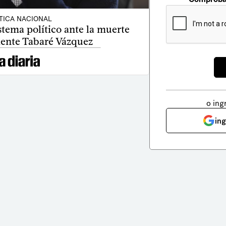
TICA NACIONAL
stema político ante la muerte
dente Tabaré Vázquez
o ing
in