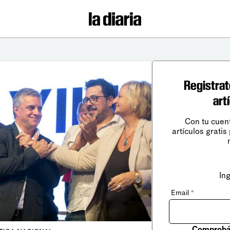
Registrat
art
Con tu cuen
artículos gratis
In
Email
*
Comprobá 