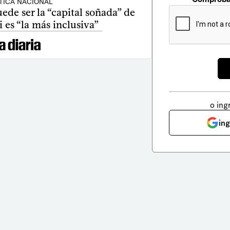
TICA NACIONAL
ede ser la “capital soñada” de
 es “la más inclusiva”
o ing
in