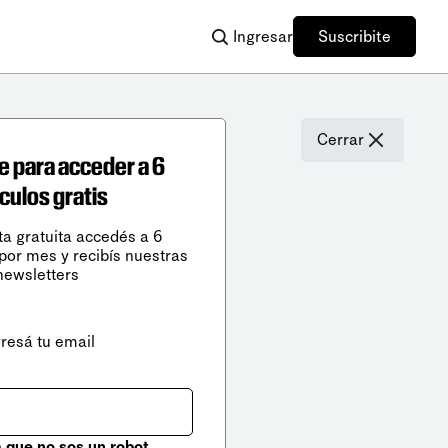
Ingresar
Suscribite
Cerrar
e para acceder a 6
ículos gratis
ta gratuita accedés a 6
 por mes y recibís nuestras
newsletters
gresá tu email
que no sos un robot