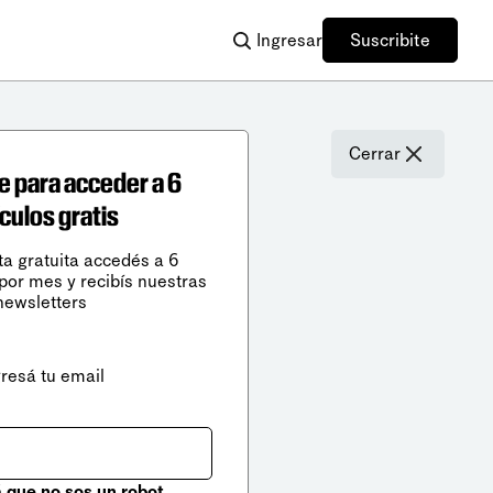
Ingresar
Suscribite
Cerrar
e para acceder a 6
ículos gratis
ta gratuita accedés a 6
 por mes y recibís nuestras
newsletters
gresá tu email
que no sos un robot