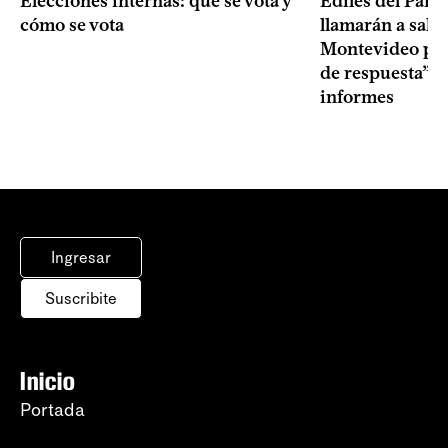
Elecciones internas: qué se vota y
Ediles del Part
cómo se vota
llamarán a sala 
Montevideo por 
de respuesta” a
informes
Ingresar
Suscribite
Inicio
Portada