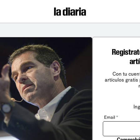
Registrat
art
Con tu cuen
artículos gratis
In
Email
*
Comprobá 