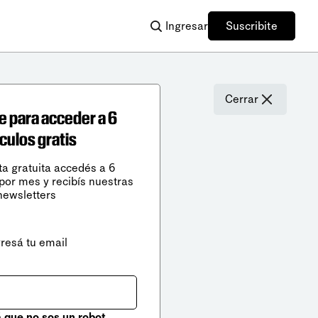
Ingresar
Suscribite
Cerrar
e para acceder a 6
ículos gratis
ta gratuita accedés a 6
 por mes y recibís nuestras
newsletters
gresá tu email
que no sos un robot