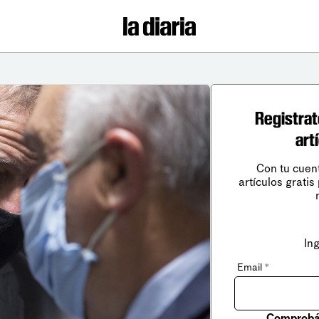
Registrat
art
Con tu cuen
artículos gratis
In
Email
*
Comprobá 