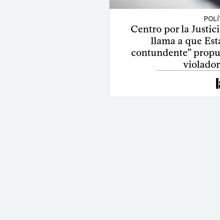
POLÍ
Centro por la Justic
llama a que Es
contundente” propue
violado