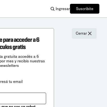
Ingresar
Suscribite
Cerrar
e para acceder a 6
ículos gratis
ta gratuita accedés a 6
 por mes y recibís nuestras
newsletters
gresá tu email
que no sos un robot