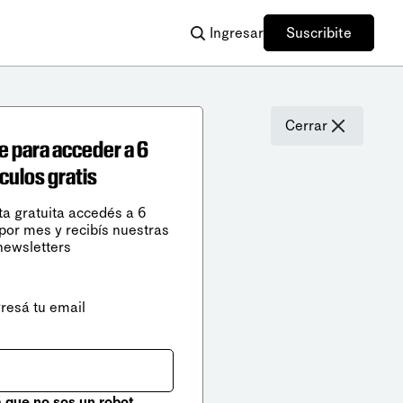
Ingresar
Suscribite
Cerrar
e para acceder a 6
ículos gratis
ta gratuita accedés a 6
 por mes y recibís nuestras
newsletters
gresá tu email
que no sos un robot