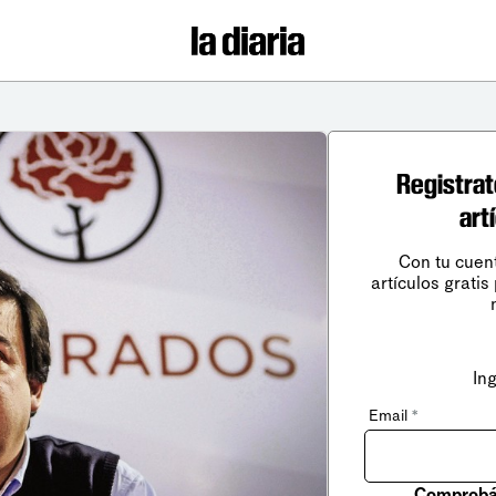
Registrat
art
Con tu cuen
artículos gratis
In
Email
*
Comprobá 