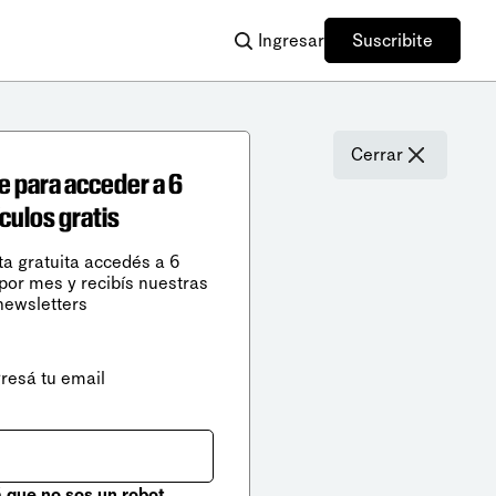
Ingresar
Suscribite
Cerrar
e para acceder a 6
ículos gratis
ta gratuita accedés a 6
 por mes y recibís nuestras
newsletters
gresá tu email
que no sos un robot