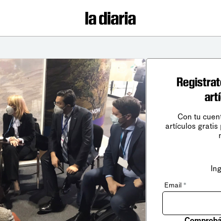
Registrat
art
Con tu cuen
artículos gratis
In
Email
*
Comprobá 