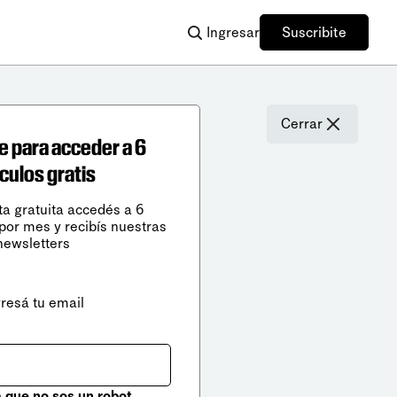
Ingresar
Suscribite
Cerrar
e para acceder a 6
ículos gratis
ta gratuita accedés a 6
 por mes y recibís nuestras
newsletters
gresá tu email
que no sos un robot